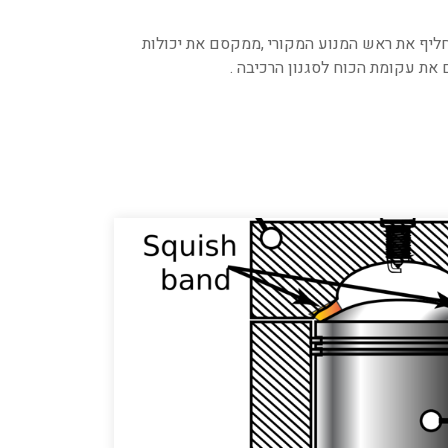
יף את ראש המנוע המקורי ,ממקסם את יכולות
 את עקומת הכוח לסגנון הרכיבה .