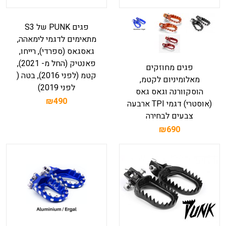
פגים PUNK של S3
מתאימים לדגמי לימאהה,
גאסגאס (ספרדי), רייחו,
פאנטיק (החל מ- 2021),
פגים מחוזקים
קטמ (לפני 2016), בטה (
מאלומיניום לקטמ,
לפני 2019)
הוסקוורנה וגאס גאס
₪490
(אוסטרי) דגמי TPI ארבעה
צבעים לבחירה
₪690