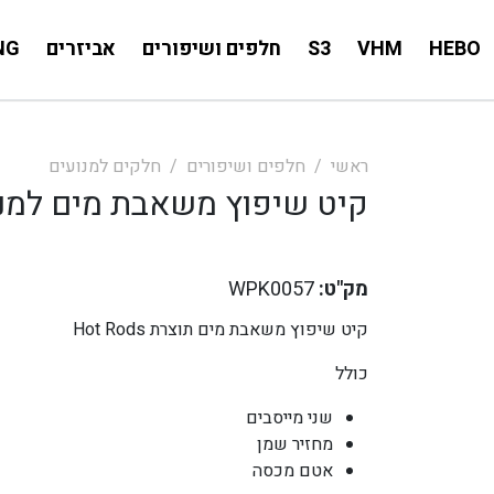
HEBO
VHM
S3
חלפים ושיפורים
אביזרים
NG
ראשי
חלפים ושיפורים
חלקים למנועים
קיט שיפוץ משאבת מים למנועי 50/65 E/MC
מק"ט:
WPK0057
קיט שיפוץ משאבת מים תוצרת Hot Rods
כולל
שני מייסבים
מחזיר שמן
אטם מכסה